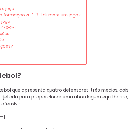
 o jogo
 a formação 4-3-2-1 durante um jogo?
 jogo
 4-3-2-1
ações
ção
ações?
tebol?
tebol que apresenta quatro defensores, três médios, dois
rojetada para proporcionar uma abordagem equilibrada,
 ofensiva.
-1