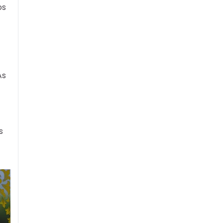
os
As
s