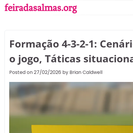
Skip
feiradasalmas.org
to
content
Formação 4-3-2-1: Cenári
o jogo, Táticas situacion
Posted on
27/02/2026
by
Brian Caldwell