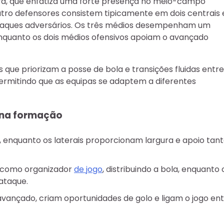
ura, que enfatiza uma forte presença no meio-campo
tro defensores consistem tipicamente em dois centrais 
 ataques adversários. Os três médios desempenham um
 enquanto os dois médios ofensivos apoiam o avançado
que priorizam a posse de bola e transições fluidas entre
permitindo que as equipas se adaptem a diferentes
 na formação
 enquanto os laterais proporcionam largura e apoio tan
 como organizador
de jogo
, distribuindo a bola, enquanto 
ataque.
avançado, criam oportunidades de golo e ligam o jogo en