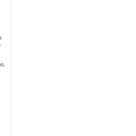
a
o
o,