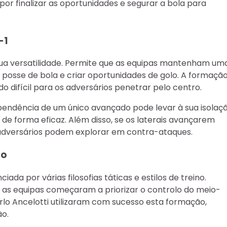
por finalizar as oportunidades e segurar a bola para
-1
sua versatilidade. Permite que as equipas mantenham um
osse de bola e criar oportunidades de golo. A formaçã
 difícil para os adversários penetrar pelo centro.
pendência de um único avançado pode levar à sua isolaçã
e forma eficaz. Além disso, se os laterais avançarem
adversários podem explorar em contra-ataques.
ão
ada por várias filosofias táticas e estilos de treino.
e as equipas começaram a priorizar o controlo do meio-
rlo Ancelotti utilizaram com sucesso esta formação,
ão.