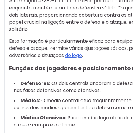
A formação 4-3-2-1 caracteriza-se pela sua estrut
enquanto mantém uma linha defensiva sólida. Os qua
dois laterais, proporcionando cobertura contra os
papel crucial na ligação entre a defesa e o ataque,
solitário.
Esta formação é particularmente eficaz para equipas 
defesa e ataque. Permite várias ajustações táticas, 
adversários e situações
de jogo
.
Funções dos jogadores e posicionamento
Defensores:
Os dois centrais ancoram a defesa,
nas fases defensivas como ofensivas.
Médios:
O médio central atua frequentemente
outros dois médios apoiam tanto a defesa como o 
Médios Ofensivos:
Posicionados logo atrás do 
o meio-campo e o ataque.